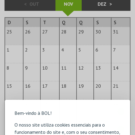
<
OUT
NOV
DEZ
>
D
S
T
Q
Q
S
S
25
26
27
28
29
30
31
1
2
3
4
5
6
7
8
9
10
11
12
13
14
15
16
17
18
19
20
21
22
23
24
25
26
27
28
Bem-vindo à BOL!
29
30
1
2
3
4
5
O nosso site utiliza cookies essenciais para o
funcionamento do site e, com o seu consentimento,