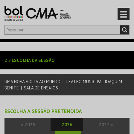
Olá,
iniciar sessão
PT
0
CARRINHO
2
»
ESCOLHA DA SESSÃO
EVENTOS
UMA NOVA VOLTA AO MUNDO
|
TEATRO MUNICIPAL JOAQUIM
CARTÕES
BENITE
|
SALA DE ENSAIOS
PRODUTOS
ESCOLHA A SESSÃO PRETENDIDA
«
2025
2026
2027
»