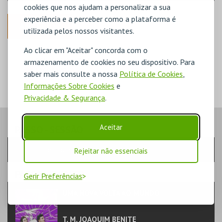
cookies que nos ajudam a personalizar a sua
experiência e a perceber como a plataforma é
ANTERIOR
utilizada pelos nossos visitantes.
Ao clicar em "Aceitar" concorda com o
DISPONÍVEL
POUCO DISPONÍVEL
armazenamento de cookies no seu dispositivo. Para
ESGOTADO
saber mais consulte a nossa
Política de Cookies
,
Informações Sobre Cookies
e
Privacidade & Segurança
.
Aceitar
PASSO
- SESSÃO
Escolha a sessão pretendida
Rejeitar não essenciais
PASSO
- EVENTO
Gerir Preferências
UMA NOVA VOLTA AO MUNDO
TEATRO & ARTE | INFANTIL
T. M. JOAQUIM BENITE