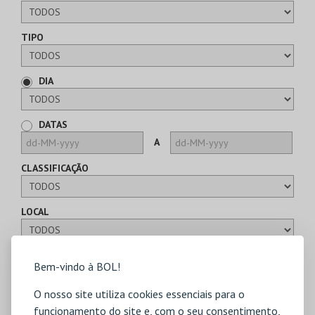
TIPO
DIA
DATAS
A
CLASSIFICAÇÃO
LOCAL
CARTÕES
Bem-vindo à BOL!
TIPO
O nosso site utiliza cookies essenciais para o
funcionamento do site e, com o seu consentimento,