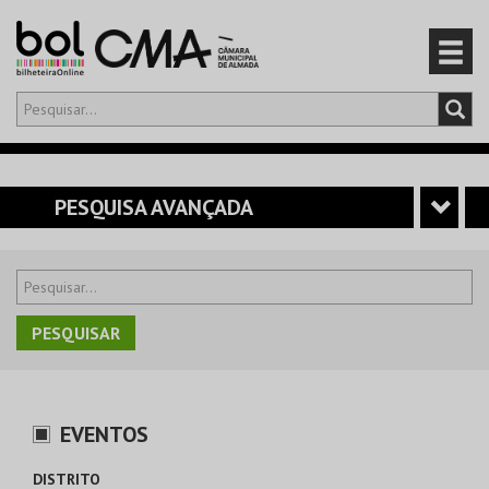
Olá,
iniciar sessão
PT
0
CARRINHO
PESQUISA AVANÇADA
EVENTOS
CARTÕES
PRODUTOS
EVENTOS
DISTRITO