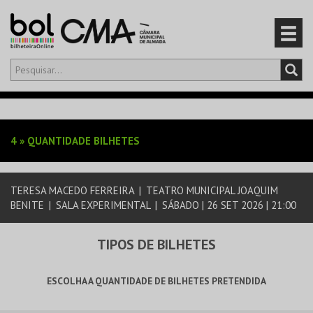
Olá,
iniciar sessão
PT
0
CARRINHO
4
»
QUANTIDADE BILHETES
EVENTOS
TERESA MACEDO FERREIRA
|
TEATRO MUNICIPAL JOAQUIM
CARTÕES
BENITE
|
SALA EXPERIMENTAL
|
SÁBADO | 26 SET 2026 | 21:00
PRODUTOS
TIPOS DE BILHETES
ESCOLHA A QUANTIDADE DE BILHETES PRETENDIDA